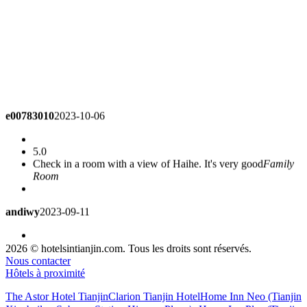
e00783010
2023-10-06
5.0
Check in a room with a view of Haihe. It's very good
Family
Room
andiwy
2023-09-11
5.0
2026 © hotelsintianjin.com. Tous les droits sont réservés.
The environment and location are very convenient, and the
Nous contacter
service is also very good. You can continue to consider this
Hôtels à proximité
hotel next time.
Standard Room
The Astor Hotel Tianjin
Clarion Tianjin Hotel
Home Inn Neo (Tianjin