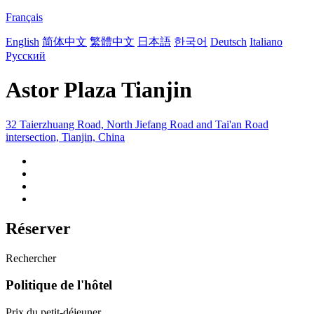
Français
English
简体中文
繁體中文
日本語
한국어
Deutsch
Italiano
Русский
Astor Plaza Tianjin
32 Taierzhuang Road, North Jiefang Road and Tai'an Road
intersection, Tianjin, China
Réserver
Rechercher
Politique de l'hôtel
Prix du petit-déjeuner